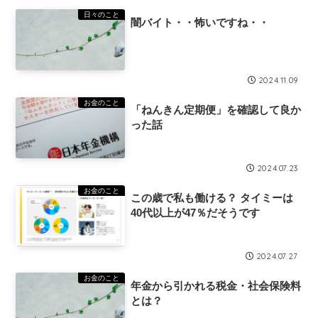
日々のこと
闇バイト・・怖いですね・・
2024.11.09
お金のこと
「ねんきん定期便」を確認して良か
った話
2024.07.23
お金のこと
この歳で私も働ける？ タイミーは
40代以上が47％だそうです
2024.07.27
お金のこと
年金から引かれる税金・社会保険料
とは？