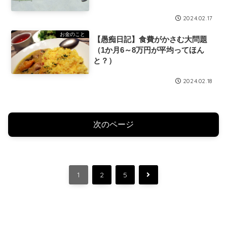
2024.02.17
お金のこと
【愚痴日記】食費がかさむ大問題
（1か月6～8万円が平均ってほん
と？）
2024.02.18
次のページ
次
1
2
5
へ