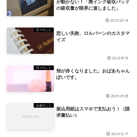
が動かない！「廃インク吸収パッド
の吸収量が限界に達しました」
2025.02.14
日々のこと
悲しい失敗、ロルバーンのカスタマ
イズ
2023.07.31
日々のこと
頬が赤くなりました。おばあちゃん
ぽいです。
2025.01.03
お金のこと
振込用紙はスマホで支払おう！（請
求書払い）
2024.12.17