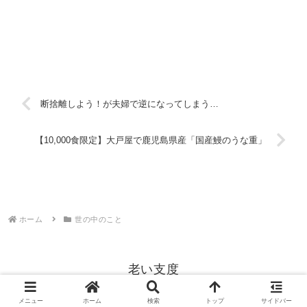
断捨離しよう！が夫婦で逆になってしまう…
【10,000食限定】大戸屋で鹿児島県産「国産鰻のうな重」
ホーム
世の中のこと
老い支度
© 2022 老い支度.
メニュー
ホーム
検索
トップ
サイドバー